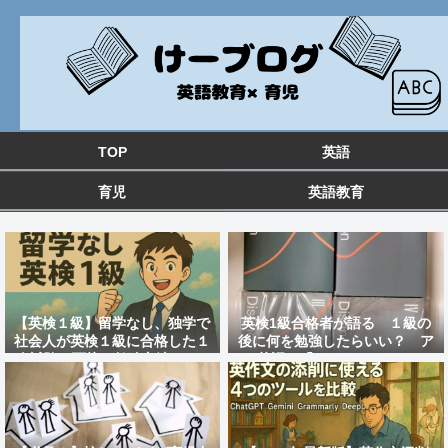
TOP
英語
育児
英語教育
【英検１級】留学なし、独学で
英検1級合格者が語る １級の
社会人が英検１級に合格した１
後に何を勉強したらいい？ ア
次試験と面接の勉強方法&おす
ツ英語の「distinction」のレ
すめ教材を紹介！
ビュー 大人の英語勉強法