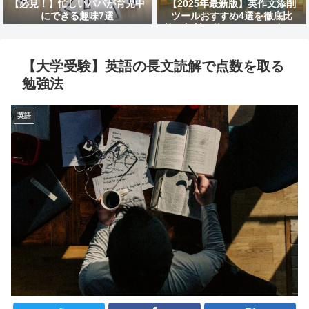
【必見！】忙しいパパが育児中
【2025年最新版】英作文添削
にできる趣味7選
ツールおすすめ4選を徹底比
較！無料で使えるAIサービスは
どれ？
【大学受験】英語の長文読解で点数を取る
勉強法
英語