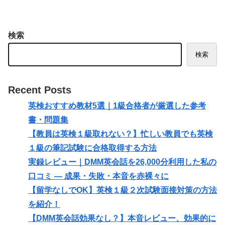
検索
検索
Recent Posts
英検おすすめ教材5選｜1級合格者が厳選した参考
書・問題集
【教員は英検１級取れない？】忙しい教員でも英検
１級の筆記試験に合格取得する方法
実録レビュー｜DMM英会話を26,000分利用した私の
口コミ — 成果・失敗・本音を赤裸々に
【留学なしでOK】英検１級２次試験面接対策の方法
を紹介！
【DMM英会話効果なし？】本音レビュー、効果的に