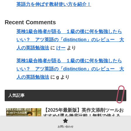
英語力を伸ばす教材使い方を紹介！
Recent Comments
英検1級合格者が語る １級の後に何を勉強したら
いい？ アツ英語の「distinction」のレビュー 大
人の英語勉強法
に
けー
より
英検1級合格者が語る １級の後に何を勉強したら
いい？ アツ英語の「distinction」のレビュー 大
人の英語勉強法
に
g
より
人気記事
【2025年最新版】英作文添削ツールお
すすめ4選を徹底比較！無料で使える
AIサービスはどれ？
お問い合わせ