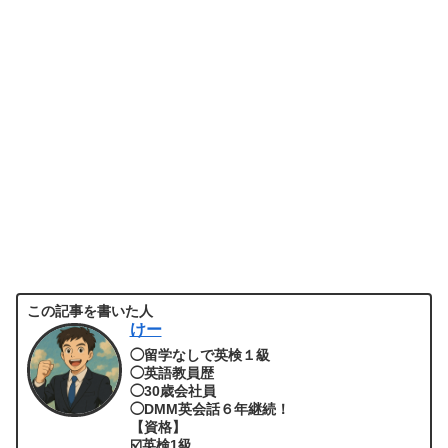
この記事を書いた人
けー
◯留学なしで英検１級
◯英語教員歴
◯30歳会社員
◯DMM英会話６年継続！
【資格】
☑️英検1級