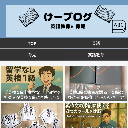
TOP
英語
育児
英語教育
【英検１級】留学なし、独学で
英検1級合格者が語る １級の
社会人が英検１級に合格した１
後に何を勉強したらいい？ ア
次試験と面接の勉強方法&おす
ツ英語の「distinction」のレ
すめ教材を紹介！
ビュー 大人の英語勉強法