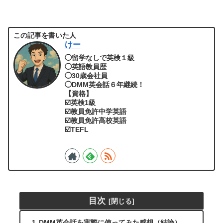
この記事を書いた人
けー
◯留学なしで英検１級
◯英語教員歴
◯30歳会社員
◯DMM英会話６年継続！
【資格】
☑️英検1級
☑️教員免許中学英語
☑️教員免許高校英語
☑️TEFL
目次
DMM英会話を実際に使ってみた感想（結論）