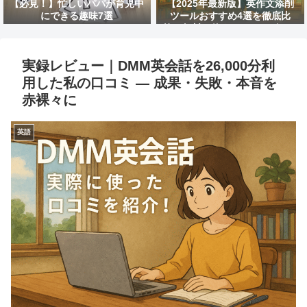
【必見！】忙しいパパが育児中
【2025年最新版】英作文添削
にできる趣味7選
ツールおすすめ4選を徹底比
較！無料で使えるAIサービスは
どれ？
実録レビュー｜DMM英会話を26,000分利
用した私の口コミ — 成果・失敗・本音を
赤裸々に
英語