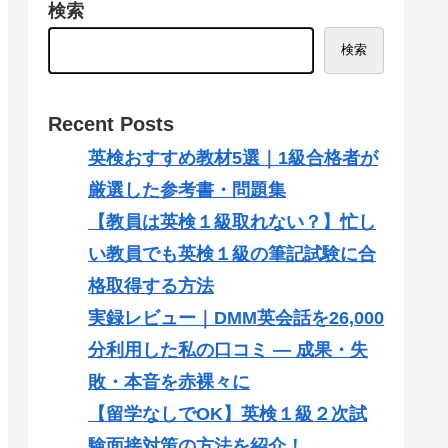
検索
検索
Recent Posts
英検おすすめ教材5選｜1級合格者が
厳選した参考書・問題集
【教員は英検１級取れない？】忙し
い教員でも英検１級の筆記試験に合
格取得する方法
実録レビュー｜DMM英会話を26,000
分利用した私の口コミ — 成果・失
敗・本音を赤裸々に
【留学なしでOK】英検１級２次試
験面接対策の方法を紹介！