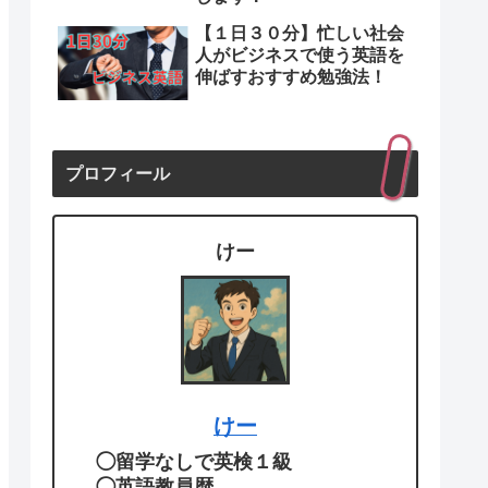
【１日３０分】忙しい社会
人がビジネスで使う英語を
伸ばすおすすめ勉強法！
プロフィール
けー
けー
◯留学なしで英検１級
◯英語教員歴