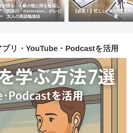
者が語る １級の後に何を勉強し
英語の「distinction」のレビ
【必見！】忙しいパパが育児中
ー 大人の英語勉強法
選
・YouTube・Podcastを活用