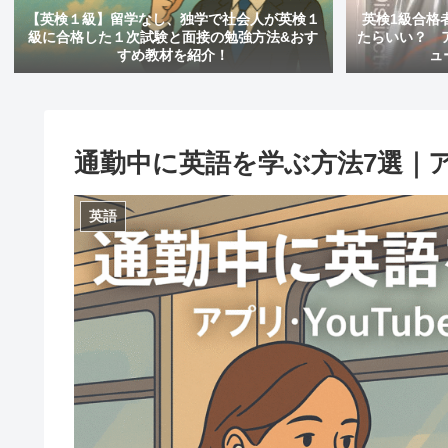
【英検１級】留学なし、独学で社会人が英検１
英検1級合格
級に合格した１次試験と面接の勉強方法&おす
たらいい？ アツ
すめ教材を紹介！
ュ
通勤中に英語を学ぶ方法7選｜アプリ
英語