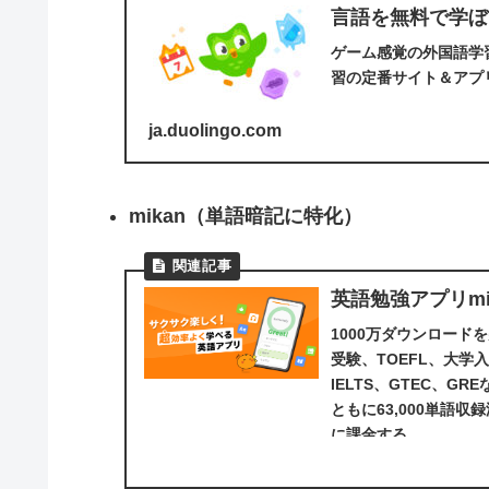
言語を無料で学ぼ
ゲーム感覚の外国語学
習の定番サイト＆アプ
ja.duolingo.com
mikan
（単語暗記に特化）
英語勉強アプリmi
1000万ダウンロード
受験、TOEFL、大
IELTS、GTEC、
ともに63,000単語
に課金する...