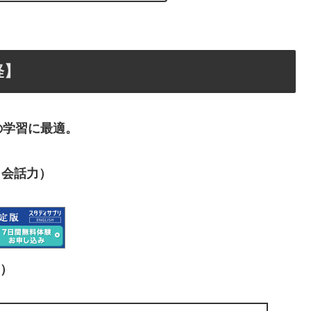
軽】
の学習に最適。
＋会話力）
）