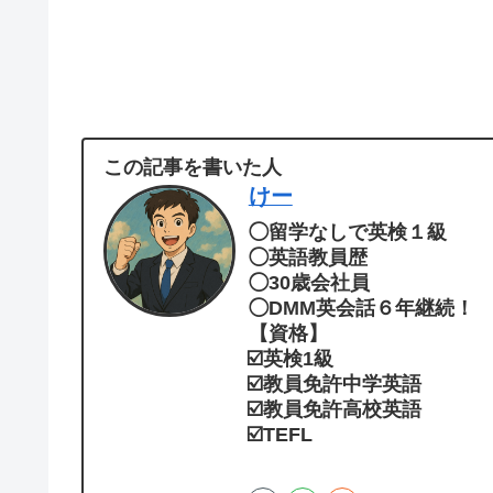
この記事を書いた人
けー
◯留学なしで英検１級
◯英語教員歴
◯30歳会社員
◯DMM英会話６年継続！
【資格】
☑️英検1級
☑️教員免許中学英語
☑️教員免許高校英語
☑️TEFL