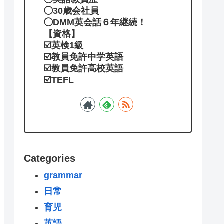
◯30歳会社員
◯DMM英会話６年継続！
【資格】
☑️英検1級
☑️教員免許中学英語
☑️教員免許高校英語
☑️TEFL
Categories
grammar
日常
育児
英語