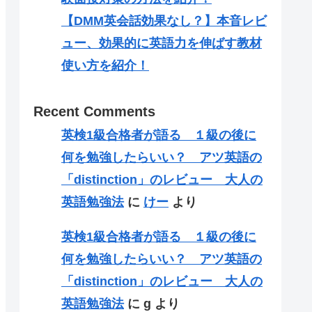
【DMM英会話効果なし？】本音レビ
ュー、効果的に英語力を伸ばす教材
使い方を紹介！
Recent Comments
英検1級合格者が語る １級の後に
何を勉強したらいい？ アツ英語の
「distinction」のレビュー 大人の
英語勉強法
に
けー
より
英検1級合格者が語る １級の後に
何を勉強したらいい？ アツ英語の
「distinction」のレビュー 大人の
英語勉強法
に
g
より