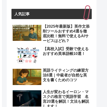
人気記事
【2025年最新版】英作文添
削ツールおすすめ4選を徹
底比較！無料で使えるAIサ
ービスはどれ？
【高校入試】受験で使える
おすすめ英単語帳10選！
英語ライティングの練習方
法6選｜中級者が自然な英
文を書くためのコツ
人生が変わるイーロン・マ
スクの格言で英語学習 名
言20選を解説！文法も解説
します！