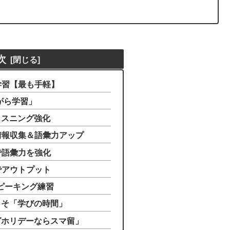
次
で学習【最も手軽】
「ながら学習」
tでリスニング強化
で情報収集＆語彙力アップ
リで語彙力を強化
リでアウトプット
スピーキング練習
こそ「学びの時間」
グホリデーならスマ留」