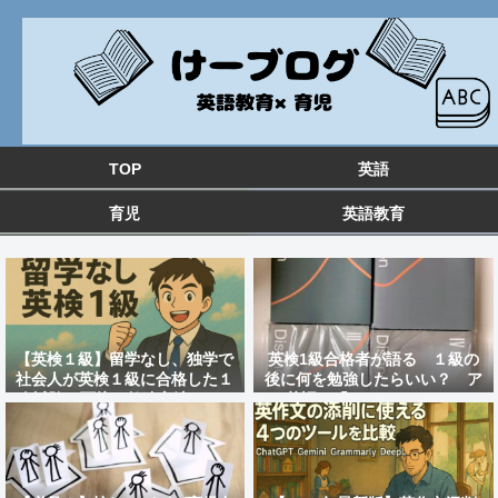
TOP
英語
育児
英語教育
【英検１級】留学なし、独学で
英検1級合格者が語る １級の
社会人が英検１級に合格した１
後に何を勉強したらいい？ ア
次試験と面接の勉強方法&おす
ツ英語の「distinction」のレ
すめ教材を紹介！
ビュー 大人の英語勉強法