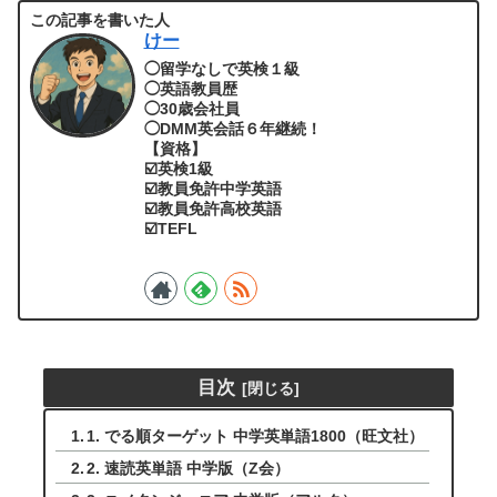
この記事を書いた人
けー
◯留学なしで英検１級
◯英語教員歴
◯30歳会社員
◯DMM英会話６年継続！
【資格】
☑️英検1級
☑️教員免許中学英語
☑️教員免許高校英語
☑️TEFL
目次
1. でる順ターゲット 中学英単語1800（旺文社）
2. 速読英単語 中学版（Z会）