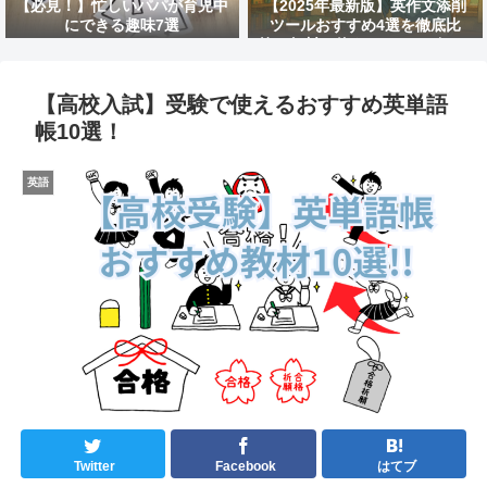
【必見！】忙しいパパが育児中
【2025年最新版】英作文添削
にできる趣味7選
ツールおすすめ4選を徹底比
較！無料で使えるAIサービスは
どれ？
【高校入試】受験で使えるおすすめ英単語
帳10選！
英語
Twitter
Facebook
はてブ