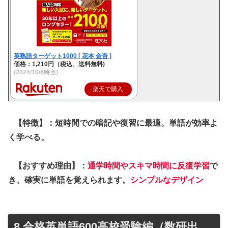
英熟語ターゲット1000 [ 花本 金吾 ]
価格：1,210円（税込、送料無料)
(2024/10/6時点)
楽天で購入
【特徴】：短時間での暗記や復習に最適。単語が効率よ
く学べる。
【おすすめ理由】：
通学時間やスキマ時間に反復学習
で
き、確実に単語を覚えられます。
シンプルなデザイン
8.合格英単語600高校受験編（数研出