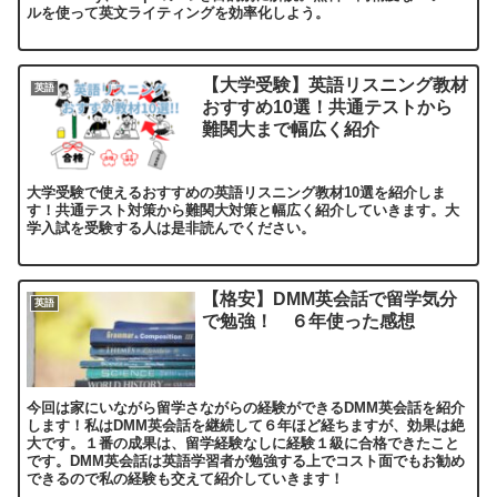
ルを使って英文ライティングを効率化しよう。
【大学受験】英語リスニング教材
英語
おすすめ10選！共通テストから
難関大まで幅広く紹介
大学受験で使えるおすすめの英語リスニング教材10選を紹介しま
す！共通テスト対策から難関大対策と幅広く紹介していきます。大
学入試を受験する人は是非読んでください。
【格安】DMM英会話で留学気分
英語
で勉強！ ６年使った感想
今回は家にいながら留学さながらの経験ができるDMM英会話を紹介
します！私はDMM英会話を継続して６年ほど経ちますが、効果は絶
大です。１番の成果は、留学経験なしに経験１級に合格できたこと
です。DMM英会話は英語学習者が勉強する上でコスト面でもお勧め
できるので私の経験も交えて紹介していきます！