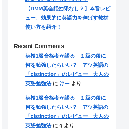
【DMM英会話効果なし？】本音レビ
ュー、効果的に英語力を伸ばす教材
使い方を紹介！
Recent Comments
英検1級合格者が語る １級の後に
何を勉強したらいい？ アツ英語の
「distinction」のレビュー 大人の
英語勉強法
に
けー
より
英検1級合格者が語る １級の後に
何を勉強したらいい？ アツ英語の
「distinction」のレビュー 大人の
英語勉強法
に
g
より