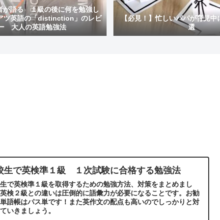
者が語る １級の後に何を勉強し
英語の「distinction」のレビ
【必見！】忙しいパパが育児中
ー 大人の英語勉強法
選
校生で英検準１級 １次試験に合格する勉強法
校生で英検準１級を取得するための勉強方法、対策をまとめまし
。英検２級との違いは圧倒的に語彙力が必要になることです。お勧
の単語帳はパス単です！また英作文の配点も高いのでしっかりと対
していきましょう。