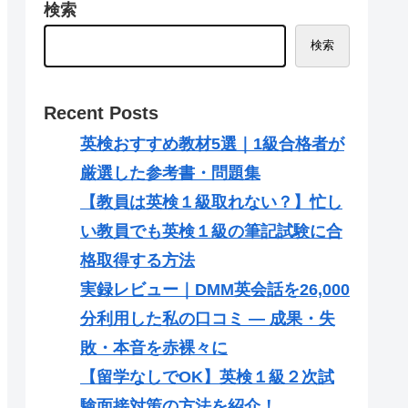
検索
検索
Recent Posts
英検おすすめ教材5選｜1級合格者が
厳選した参考書・問題集
【教員は英検１級取れない？】忙し
い教員でも英検１級の筆記試験に合
格取得する方法
実録レビュー｜DMM英会話を26,000
分利用した私の口コミ — 成果・失
敗・本音を赤裸々に
【留学なしでOK】英検１級２次試
験面接対策の方法を紹介！