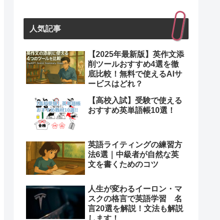
人気記事
【2025年最新版】英作文添
削ツールおすすめ4選を徹
底比較！無料で使えるAIサ
ービスはどれ？
【高校入試】受験で使える
おすすめ英単語帳10選！
英語ライティングの練習方
法6選｜中級者が自然な英
文を書くためのコツ
人生が変わるイーロン・マ
スクの格言で英語学習 名
言20選を解説！文法も解説
します！