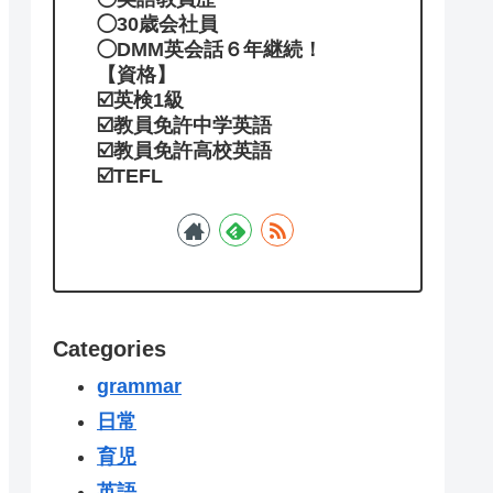
◯30歳会社員
◯DMM英会話６年継続！
【資格】
☑️英検1級
☑️教員免許中学英語
☑️教員免許高校英語
☑️TEFL
Categories
grammar
日常
育児
英語