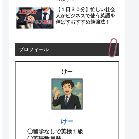
【１日３０分】忙しい社会
人がビジネスで使う英語を
伸ばすおすすめ勉強法！
プロフィール
けー
けー
◯留学なしで英検１級
◯英語教員歴