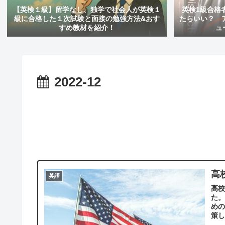
【英検１級】留学なし、独学で社会人が英検１
英検1級合格
級に合格した１次試験と面接の勉強方法&おす
たらいい？ アツ
すめ教材を紹介！
ュ
2022-12
高
英語
高
た
め
策