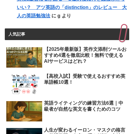
いい？ アツ英語の「distinction」のレビュー 大
人の英語勉強法
に
g
より
人気記事
【2025年最新版】英作文添削ツールお
すすめ4選を徹底比較！無料で使える
AIサービスはどれ？
【高校入試】受験で使えるおすすめ英
単語帳10選！
英語ライティングの練習方法6選｜中
級者が自然な英文を書くためのコツ
人生が変わるイーロン・マスクの格言