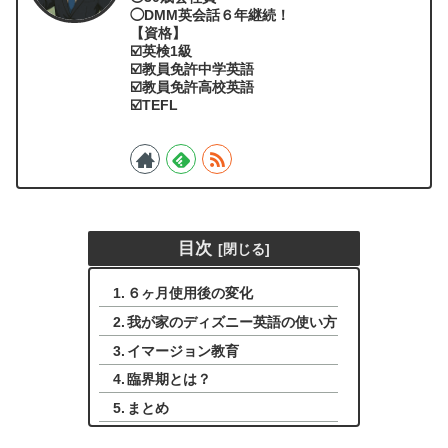
◯DMM英会話６年継続！
【資格】
☑️英検1級
☑️教員免許中学英語
☑️教員免許高校英語
☑️TEFL
目次
６ヶ月使用後の変化
我が家のディズニー英語の使い方
イマージョン教育
臨界期とは？
まとめ