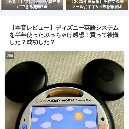
【必見！】忙しいパパが育児中
【2025年最新版】英作文添削
にできる趣味7選
ツールおすすめ4選を徹底比
較！無料で使えるAIサービスは
どれ？
【本音レビュー】ディズニー英語システム
を半年使ったぶっちゃけ感想！買って後悔
した？成功した？
英語