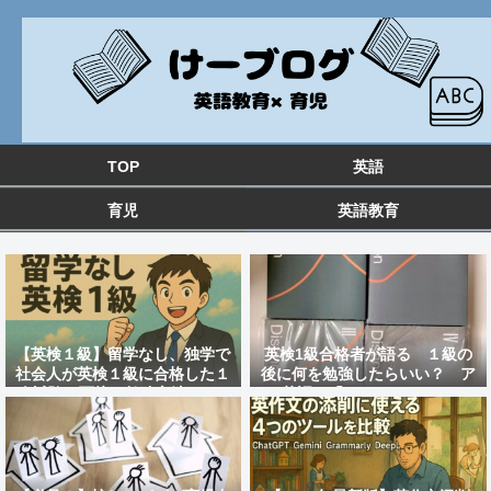
TOP
英語
育児
英語教育
【英検１級】留学なし、独学で
英検1級合格者が語る １級の
社会人が英検１級に合格した１
後に何を勉強したらいい？ ア
次試験と面接の勉強方法&おす
ツ英語の「distinction」のレ
すめ教材を紹介！
ビュー 大人の英語勉強法