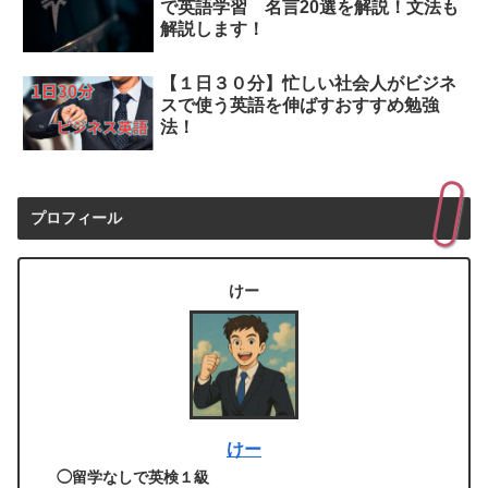
で英語学習 名言20選を解説！文法も
解説します！
【１日３０分】忙しい社会人がビジネ
スで使う英語を伸ばすおすすめ勉強
法！
プロフィール
けー
けー
◯留学なしで英検１級