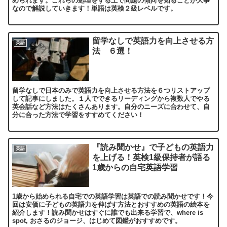
められます。これらの処理をする上で問題の傾向を知ることが大事
なので解説していきます！単語は英検２級レベルです。
留学なしで英語力を向上させる方
英語
法 ６選！
留学なしで日本のみで英語力を向上させる方法を６つリストアップ
して記事にしました。１人でできるリーディングから複数人でやる
英会話など方法はたくさんあります。自分のニーズに合わせて、自
分に合った方法で学習をすすめてください！
『読み聞かせ』で子どもの英語力
英語
を上げる！英検1級保持者が語る
1歳からの自宅英語学習
1歳から始められる自宅での英語学習は英語での読み聞かせです！今
回は安価に子どもの英語力を伸ばす方法とおすすめの英語の絵本を
紹介します！読み聞かせはすぐに誰でも出来る学習で、where is
spot, おさるのジョージ、はじめて図鑑がおすすめです。