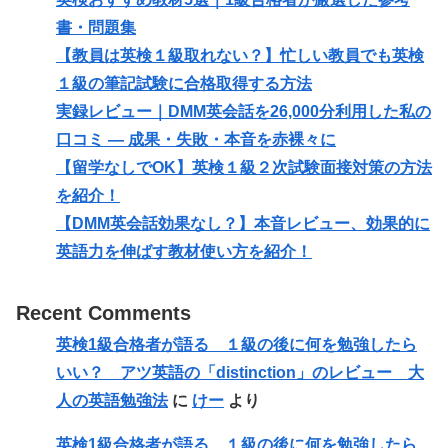
書・問題集
【教員は英検１級取れない？】忙しい教員でも英検
１級の筆記試験に合格取得する方法
実録レビュー｜DMM英会話を26,000分利用した私の
口コミ — 成果・失敗・本音を赤裸々に
【留学なしでOK】英検１級２次試験面接対策の方法
を紹介！
【DMM英会話効果なし？】本音レビュー、効果的に
英語力を伸ばす教材使い方を紹介！
Recent Comments
英検1級合格者が語る １級の後に何を勉強したら
いい？ アツ英語の「distinction」のレビュー 大
人の英語勉強法
に
けー
より
英検1級合格者が語る １級の後に何を勉強したら