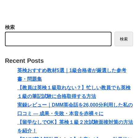
検索
検索
Recent Posts
英検おすすめ教材5選｜1級合格者が厳選した参考
書・問題集
【教員は英検１級取れない？】忙しい教員でも英検
１級の筆記試験に合格取得する方法
実録レビュー｜DMM英会話を26,000分利用した私の
口コミ — 成果・失敗・本音を赤裸々に
【留学なしでOK】英検１級２次試験面接対策の方法
を紹介！