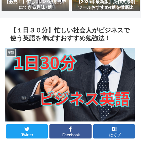
【必見！】忙しいパパが育児中
【2025年最新版】英作文添削
にできる趣味7選
ツールおすすめ4選を徹底比
較！無料で使えるAIサービスは
どれ？
【１日３０分】忙しい社会人がビジネスで
使う英語を伸ばすおすすめ勉強法！
英語
Twitter
Facebook
はてブ