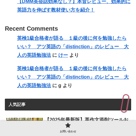
【DMM英会話効果なし？】本音レビュー、効果的に
英語力を伸ばす教材使い方を紹介！
Recent Comments
英検1級合格者が語る １級の後に何を勉強したら
いい？ アツ英語の「distinction」のレビュー 大
人の英語勉強法
に
けー
より
英検1級合格者が語る １級の後に何を勉強したら
いい？ アツ英語の「distinction」のレビュー 大
人の英語勉強法
に
g
より
人気記事
【2025年最新版】英作文添削ツールお
すすめ4選を徹底比較！無料で使える
AIサービスはどれ？
お問い合わせ