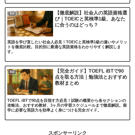
【徹底解説】社会人の英語資格選
英語
び｜TOEICと英検準1級、あなた
に合うのはどっち？
英語を学び直したい社会人必見！TOEICと英検準1級の違いやメリッ
トを徹底比較。目的別に最適な英語資格をわかりやすく解説しま
す。
【完全ガイド】TOEFL iBTで90
英語
点を取る方法｜勉強法とおすすめ
教材まとめ
TOEFL iBTで90点を目指す方必見！試験の概要から各セクションの
攻略法、おすすめ教材、3ヶ月の学習スケジュールまで徹底解説。留
学に必要な英語力を効率よく身につける完全ガイド。
スポンサーリンク