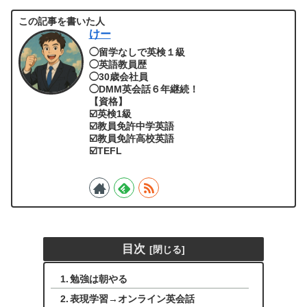
この記事を書いた人
けー
◯留学なしで英検１級
◯英語教員歴
◯30歳会社員
◯DMM英会話６年継続！
【資格】
☑️英検1級
☑️教員免許中学英語
☑️教員免許高校英語
☑️TEFL
目次
勉強は朝やる
表現学習→オンライン英会話