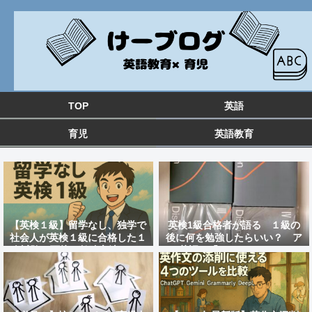
TOP
英語
育児
英語教育
【英検１級】留学なし、独学で
英検1級合格者が語る １級の
社会人が英検１級に合格した１
後に何を勉強したらいい？ ア
次試験と面接の勉強方法&おす
ツ英語の「distinction」のレ
すめ教材を紹介！
ビュー 大人の英語勉強法