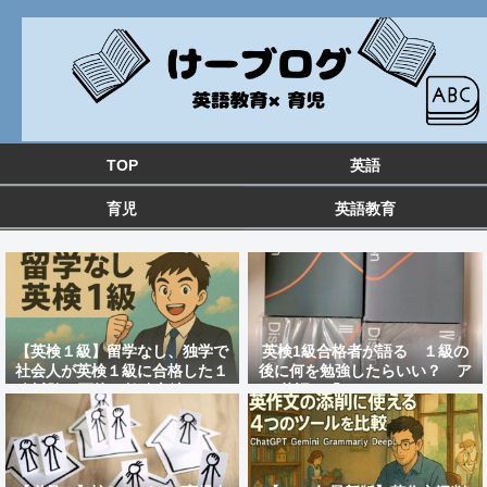
TOP
英語
育児
英語教育
【英検１級】留学なし、独学で
英検1級合格者が語る １級の
社会人が英検１級に合格した１
後に何を勉強したらいい？ ア
次試験と面接の勉強方法&おす
ツ英語の「distinction」のレ
すめ教材を紹介！
ビュー 大人の英語勉強法