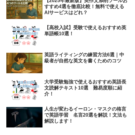
【2025年最新版】英作文添削ツールお
すすめ4選を徹底比較！無料で使える
AIサービスはどれ？
【高校入試】受験で使えるおすすめ英
単語帳10選！
英語ライティングの練習方法6選｜中
級者が自然な英文を書くためのコツ
大学受験勉強で使えるおすすめ英語長
文読解テキスト10選 難易度順に紹
介！
人生が変わるイーロン・マスクの格言
で英語学習 名言20選を解説！文法も
解説します！