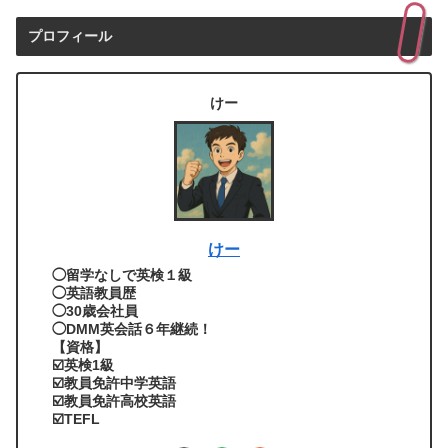
プロフィール
けー
けー
◯留学なしで英検１級
◯英語教員歴
◯30歳会社員
◯DMM英会話６年継続！
【資格】
☑️英検1級
☑️教員免許中学英語
☑️教員免許高校英語
☑️TEFL