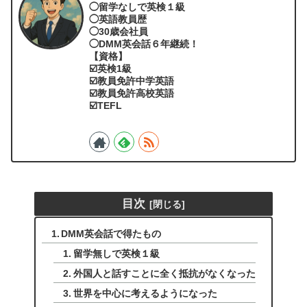
◯留学なしで英検１級
◯英語教員歴
◯30歳会社員
◯DMM英会話６年継続！
【資格】
☑️英検1級
☑️教員免許中学英語
☑️教員免許高校英語
☑️TEFL
目次
DMM英会話で得たもの
留学無しで英検１級
外国人と話すことに全く抵抗がなくなった
世界を中心に考えるようになった