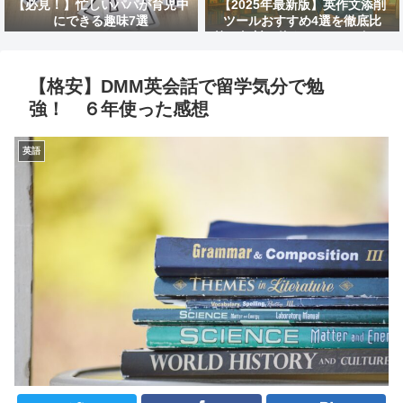
【必見！】忙しいパパが育児中
【2025年最新版】英作文添削
にできる趣味7選
ツールおすすめ4選を徹底比
較！無料で使えるAIサービスは
どれ？
【格安】DMM英会話で留学気分で勉
強！ ６年使った感想
英語